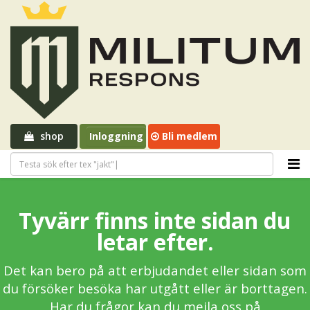
shop
Inloggning
Bli medlem
Tyvärr finns inte sidan du
letar efter.
Det kan bero på att erbjudandet eller sidan som
du försöker besöka har utgått eller är borttagen.
Har du frågor kan du mejla oss på