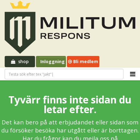
shop
Inloggning
Bli medlem
Tyvärr finns inte sidan du
letar efter.
Det kan bero på att erbjudandet eller sidan som
du försöker besöka har utgått eller är borttagen.
Har du frågor kan du mejla oss på