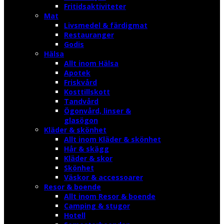
Fritidsaktiviteter
Mat
Livsmedel & färdigmat
Restauranger
Godis
Hälsa
Allt inom Hälsa
Apotek
Friskvård
Kosttillskott
Tandvård
Ögonvård, linser &
glasögon
Kläder & skönhet
Allt inom Kläder & skönhet
Hår & skägg
Kläder & skor
Skönhet
Väskor & accessoarer
Resor & boende
Allt inom Resor & boende
Camping & stugor
Hotell