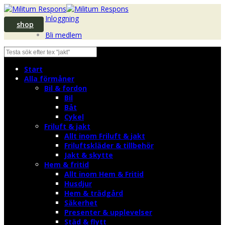
Inloggning
shop
Bli medlem
Start
Alla förmåner
Bil & fordon
Bil
Båt
Cykel
Friluft & jakt
Allt inom Friluft & jakt
Friluftskläder & tillbehör
Jakt & skytte
Hem & fritid
Allt inom Hem & Fritid
Husdjur
Hem & trädgård
Säkerhet
Presenter & upplevelser
Städ & flytt