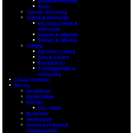
Semesterboenden
Resor
Taktisk utrustning
Teknik & elektronik
Allt inom Teknik &
elektronik
Datorer & tillbehör
Mobiler & tillbehör
Träning
Allt inom Träning
Gym & träning
Kosttillskott
Träningskläder &
utrustning
Lokala förmåner
Om oss
Om Militum
Medlemskap
Kontakt
FAQ - Hjälp
Bli partner
Värdegrund
Anslutna förbund &
organisationer