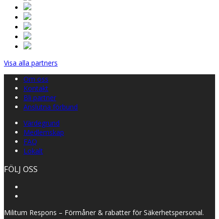
Visa alla partners
Om oss
Kontakt
Bli partner
Anslutna förbund
Värdegrund
Medlemskap
FAQ
Lokalt
FÖLJ OSS
Militum Respons – Förmåner & rabatter för Säkerhetspersonal.