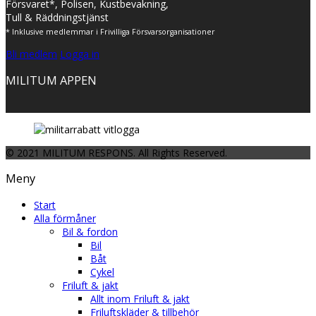
Försvaret*, Polisen, Kustbevakning,
Tull & Räddningstjänst
* Inklusive medlemmar i Frivilliga Försvarsorganisationer
Bli medlem
Logga in
MILITUM APPEN
© 2021 MILITUM RESPONS. All Rights Reserved.
Meny
Start
Alla förmåner
Bil & fordon
Bil
Båt
Cykel
Friluft & jakt
Allt inom Friluft & jakt
Friluftskläder & tillbehör