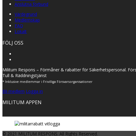
Anslutna förbund
Värdegrund
Medlemskap
FAQ
Lokalt
FÖLJ OSS
Militum Respons – Förmåner & rabatter för Säkerhetspersonal. Förs
Tull & Räddningstjänst
* Inklusive medlemmar i Frivilliga Försvarsorganisationer
Bli medlem
Logga in
MILITUM APPEN
© 2021 MILITUM RESPONS. All Rights Reserved.