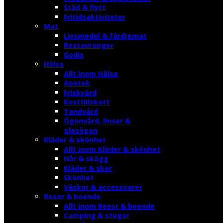
Städ & flytt
Fritidsaktiviteter
Mat
Livsmedel & färdigmat
Restauranger
Godis
Hälsa
Allt inom Hälsa
Apotek
Friskvård
Kosttillskott
Tandvård
Ögonvård, linser &
glasögon
Kläder & skönhet
Allt inom Kläder & skönhet
Hår & skägg
Kläder & skor
Skönhet
Väskor & accessoarer
Resor & boende
Allt inom Resor & boende
Camping & stugor