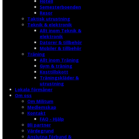
Hotell
Semesterboenden
Resor
Taktisk utrustning
Teknik & elektronik
Allt inom Teknik &
elektronik
Datorer & tillbehör
Mobiler & tillbehör
Träning
Allt inom Träning
Gym & träning
Kosttillskott
Träningskläder &
utrustning
Lokala förmåner
Om oss
Om Militum
Medlemskap
Kontakt
FAQ - Hjälp
Bli partner
Värdegrund
Anslutna förbund &