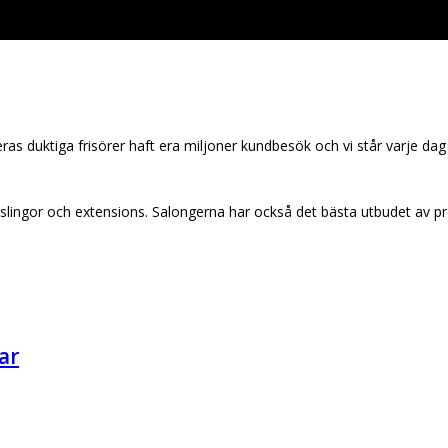
eras duktiga frisörer haft flera miljoner kundbesök och vi står varje da
/slingor och extensions. Salongerna har också det bästa utbudet av p
ar