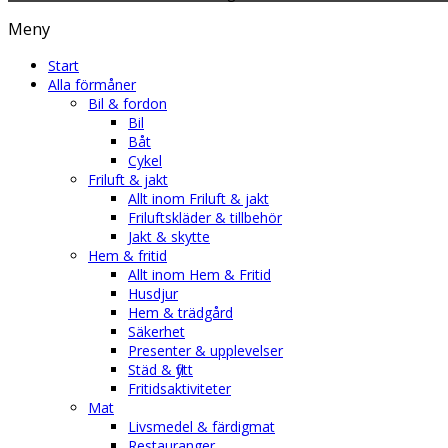
Meny
Start
Alla förmåner
Bil & fordon
Bil
Båt
Cykel
Friluft & jakt
Allt inom Friluft & jakt
Friluftskläder & tillbehör
Jakt & skytte
Hem & fritid
Allt inom Hem & Fritid
Husdjur
Hem & trädgård
Säkerhet
Presenter & upplevelser
Städ & flytt
Fritidsaktiviteter
Mat
Livsmedel & färdigmat
Restauranger