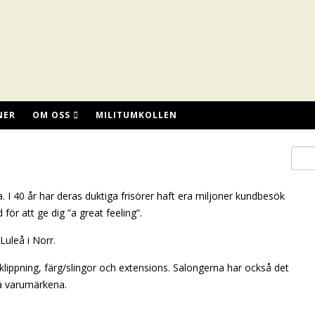
NER
OM OSS
MILITUMKOLLEN
 I 40 år har deras duktiga frisörer haft flera miljoner kundbesök
ör att ge dig ”a great feeling”.
Luleå i Norr.
lippning, färg/slingor och extensions. Salongerna har också det
ta varumärkena.