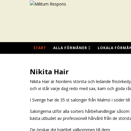
START
ALLA FÖRMÅNER
LOKALA FÖRMÅ
Nikita Hair
Nikita Hair är Nordens största och ledande frisörkedja.
och vi står varje dag redo med sax, kam och goda råd f
I Sverige har de 35 st salonger från Malmö i söder till 
Salongerna utför alla sorters hårbehandlingar såsom k
bästa utbudet av professionell hårvård från de störs
De önskar dig hjärtligt välkommen till dem.