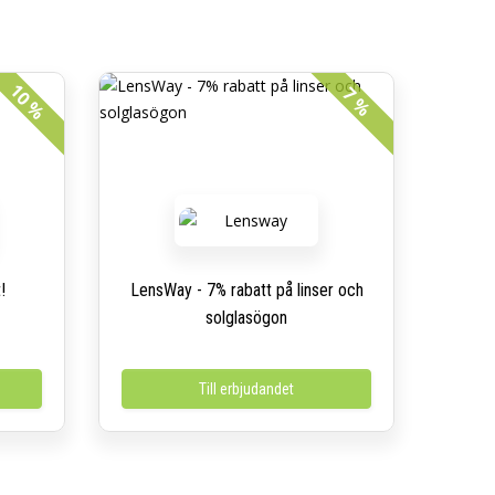
10 %
7 %
!
LensWay - 7% rabatt på linser och
solglasögon
Till erbjudandet