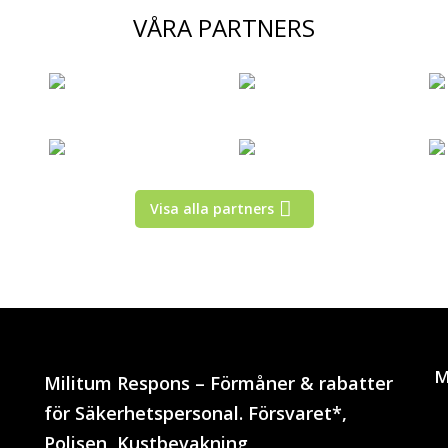
VÅRA PARTNERS
Visa alla partners
M
Militum Respons – Förmåner & rabatter
för Säkerhetspersonal. Försvaret*,
Polisen, Kustbevakning,