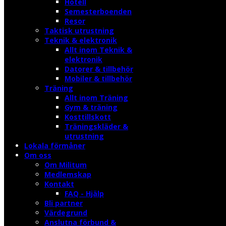
Hotell
Semesterboenden
Resor
Taktisk utrustning
Teknik & elektronik
Allt inom Teknik &
elektronik
Datorer & tillbehör
Mobiler & tillbehör
Träning
Allt inom Träning
Gym & träning
Kosttillskott
Träningskläder &
utrustning
Lokala förmåner
Om oss
Om Militum
Medlemskap
Kontakt
FAQ - Hjälp
Bli partner
Värdegrund
Anslutna förbund &