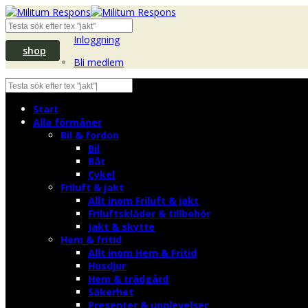
Inloggning
shop
Bli medlem
Start
Alla förmåner
Bil & fordon
Bil
Båt
Cykel
Friluft & jakt
Allt inom Friluft & jakt
Friluftskläder & tillbehör
Jakt & skytte
Hem & fritid
Allt inom Hem & Fritid
Husdjur
Hem & trädgård
Säkerhet
Presenter & upplevelser