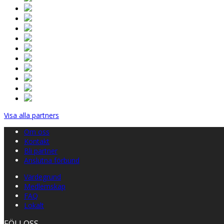
Visa alla partners
Om oss
Kontakt
Bli partner
Anslutna förbund
Värdegrund
Medlemskap
FAQ
Lokalt
FÖLJ OSS