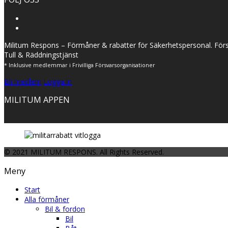
Militum Respons – Förmåner & rabatter för Säkerhetspersonal. Förs
Tull & Räddningstjänst
* Inklusive medlemmar i Frivilliga Försvarsorganisationer
Bli medlem
Logga in
MILITUM APPEN
© 2021 MILITUM RESPONS. All Rights Reserved.
Meny
Start
Alla förmåner
Bil & fordon
Bil