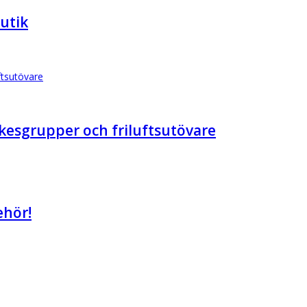
utik
rkesgrupper och friluftsutövare
ehör!