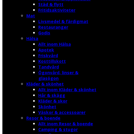
Städ & flytt
Fritidsaktiviteter
Mat
Livsmedel & färdigmat
Restauranger
Godis
Hälsa
Allt inom Hälsa
Apotek
Friskvård
Kosttillskott
Tandvård
Ögonvård, linser &
glasögon
Kläder & skönhet
Allt inom Kläder & skönhet
Hår & skägg
Kläder & skor
Skönhet
Väskor & accessoarer
Resor & boende
Allt inom Resor & boende
Camping & stugor