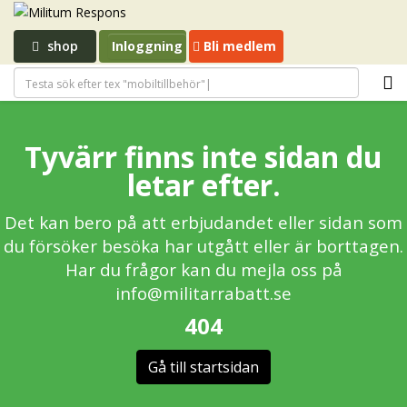
shop
Inloggning
Bli medlem
Tyvärr finns inte sidan du
letar efter.
Det kan bero på att erbjudandet eller sidan som
du försöker besöka har utgått eller är borttagen.
Har du frågor kan du mejla oss på
info@militarrabatt.se
404
Gå till startsidan