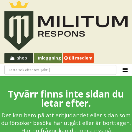
shop
Inloggning
Bli medlem
Tyvärr finns inte sidan du
letar efter.
Det kan bero på att erbjudandet eller sidan som
du försöker besöka har utgått eller är borttagen.
Har du frågor kan du mejla oss på