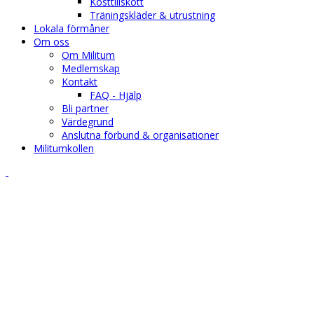
Kosttillskott
Träningskläder & utrustning
Lokala förmåner
Om oss
Om Militum
Medlemskap
Kontakt
FAQ - Hjälp
Bli partner
Värdegrund
Anslutna förbund & organisationer
Militumkollen