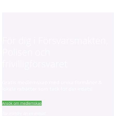
För dig i Försvarsmakten,
Polisen och
frivilligförsvaret
Gratis medlemskap med unika förmåner &
lokala rabatter som tack för din insats!
Ansök om medlemskap
Tar mindre än en minut!