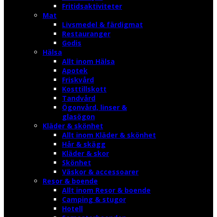
Fritidsaktiviteter
Mat
Livsmedel & färdigmat
Restauranger
Godis
Hälsa
Allt inom Hälsa
Apotek
Friskvård
Kosttillskott
Tandvård
Ögonvård, linser &
glasögon
Kläder & skönhet
Allt inom Kläder & skönhet
Hår & skägg
Kläder & skor
Skönhet
Väskor & accessoarer
Resor & boende
Allt inom Resor & boende
Camping & stugor
Hotell