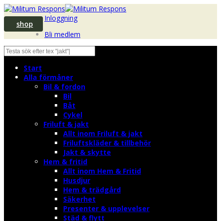
Inloggning
shop
Bli medlem
Start
Alla förmåner
Bil & fordon
Bil
Båt
Cykel
Friluft & jakt
Allt inom Friluft & jakt
Friluftskläder & tillbehör
Jakt & skytte
Hem & fritid
Allt inom Hem & Fritid
Husdjur
Hem & trädgård
Säkerhet
Presenter & upplevelser
Städ & flytt