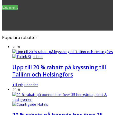
Läs mer...
Populära rabatter
20 %
Upp till 20 % rabatt på kryssning till
Tallinn och Helsingfors
Till erbjudandet
20 %
20 % rabatt på boende hos över 35