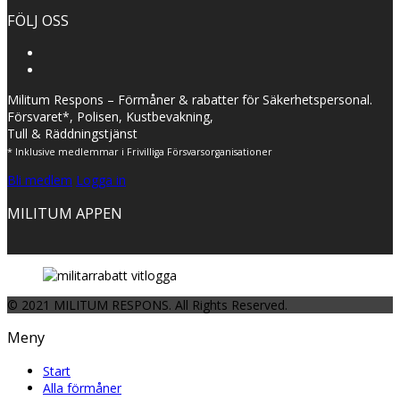
FÖLJ OSS
Militum Respons – Förmåner & rabatter för Säkerhetspersonal.
Försvaret*, Polisen, Kustbevakning,
Tull & Räddningstjänst
* Inklusive medlemmar i Frivilliga Försvarsorganisationer
Bli medlem
Logga in
MILITUM APPEN
© 2021 MILITUM RESPONS. All Rights Reserved.
Meny
Start
Alla förmåner