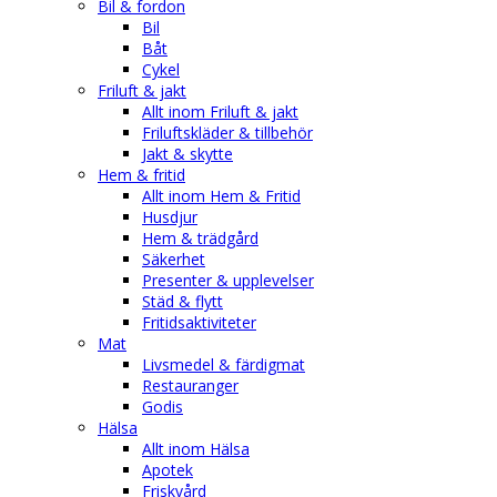
Bil & fordon
Bil
Båt
Cykel
Friluft & jakt
Allt inom Friluft & jakt
Friluftskläder & tillbehör
Jakt & skytte
Hem & fritid
Allt inom Hem & Fritid
Husdjur
Hem & trädgård
Säkerhet
Presenter & upplevelser
Städ & flytt
Fritidsaktiviteter
Mat
Livsmedel & färdigmat
Restauranger
Godis
Hälsa
Allt inom Hälsa
Apotek
Friskvård