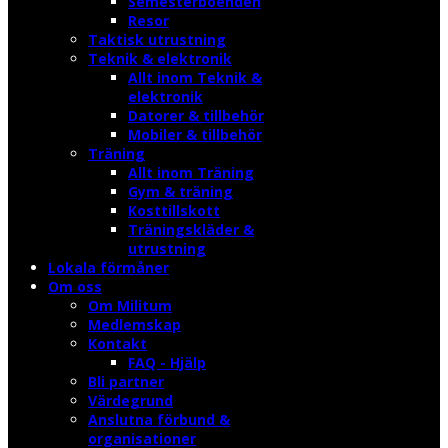
Semesterboenden
Resor
Taktisk utrustning
Teknik & elektronik
Allt inom Teknik &
elektronik
Datorer & tillbehör
Mobiler & tillbehör
Träning
Allt inom Träning
Gym & träning
Kosttillskott
Träningskläder &
utrustning
Lokala förmåner
Om oss
Om Militum
Medlemskap
Kontakt
FAQ - Hjälp
Bli partner
Värdegrund
Anslutna förbund &
organisationer