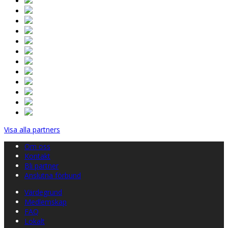
Visa alla partners
Om oss
Kontakt
Bli partner
Anslutna förbund
Värdegrund
Medlemskap
FAQ
Lokalt