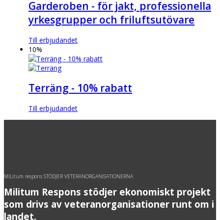
Garderoben - för jakt, professionella
yrkesgrupper och friluftsutövare
Till erbjudandet
10%
Terräng - 10% rabatt
Till erbjudandet
MILitum respons STÖDJER VETERANORGANISATIONERNA
Militum Respons stödjer ekonomiskt projekt
som drivs av veteranorganisationer runt om i
landet.