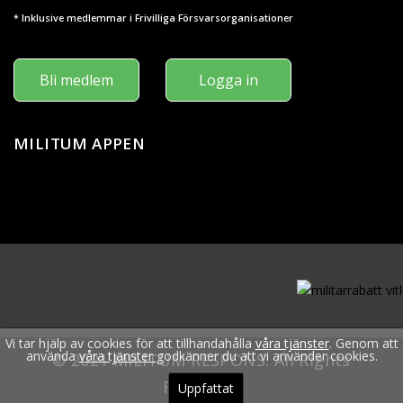
* Inklusive medlemmar i Frivilliga Försvarsorganisationer
Bli medlem
Logga in
MILITUM APPEN
Vi tar hjälp av cookies för att tillhandahålla
våra tjänster
. Genom att
använda
våra tjänster
godkänner du att vi använder cookies.
© 2021 MILITUM RESPONS. All Rights
Reserved.
Uppfattat