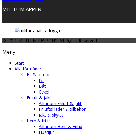
MILITUM APPEN
© 2021 MILITUM RESPONS. All Rights Reserved.
Meny
Start
Alla förmåner
Bil & fordon
Bil
Båt
Cykel
Friluft & jakt
Allt inom Friluft & jakt
Friluftskläder & tillbehör
Jakt & skytte
Hem & fritid
Allt inom Hem & Fritid
Husdjur