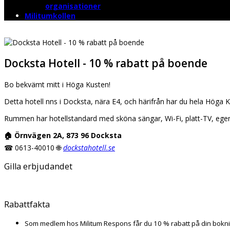
organisationer
Militumkollen
Docksta Hotell - 10 % rabatt på boende
Bo bekvämt mitt i Höga Kusten!
Detta hotell finns i Docksta, nära E4, och härifrån har du hela Höga 
Rummen har hotellstandard med sköna sängar, Wi-Fi, platt-TV, egen
🏠 Örnvägen 2A, 873 96 Docksta
0613-40010 🌐
dockstahotell.se
☎
Gilla erbjudandet
Rabattfakta
Som medlem hos Militum Respons får du 10 % rabatt på din bokni