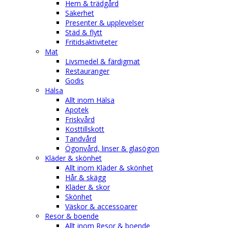
Hem & trädgård
Säkerhet
Presenter & upplevelser
Städ & flytt
Fritidsaktiviteter
Mat
Livsmedel & färdigmat
Restauranger
Godis
Hälsa
Allt inom Hälsa
Apotek
Friskvård
Kosttillskott
Tandvård
Ögonvård, linser & glasögon
Kläder & skönhet
Allt inom Kläder & skönhet
Hår & skägg
Kläder & skor
Skönhet
Väskor & accessoarer
Resor & boende
Allt inom Resor & boende