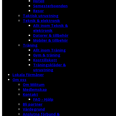
Hotell
Semesterboenden
Resor
Taktisk utrustning
Teknik & elektronik
Allt inom Teknik &
elektronik
Datorer & tillbehör
Mobiler & tillbehör
Träning
Allt inom Träning
Gym & träning
Kosttillskott
Träningskläder &
utrustning
Lokala förmåner
Om oss
Om Militum
Medlemskap
Kontakt
FAQ - Hjälp
Bli partner
Värdegrund
Anslutna förbund &