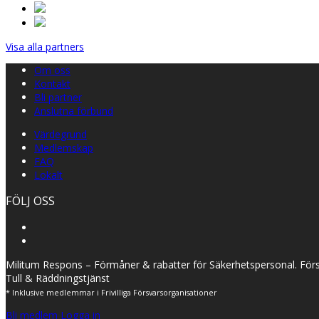
Visa alla partners
Om oss
Kontakt
Bli partner
Anslutna förbund
Värdegrund
Medlemskap
FAQ
Lokalt
FÖLJ OSS
Militum Respons – Förmåner & rabatter för Säkerhetspersonal. Förs
Tull & Räddningstjänst
* Inklusive medlemmar i Frivilliga Försvarsorganisationer
Bli medlem
Logga in