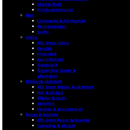
Städ & flytt
Fritidsaktiviteter
Mat
Livsmedel & färdigmat
Restauranger
Godis
Hälsa
Allt inom Hälsa
Apotek
Friskvård
Kosttillskott
Tandvård
Ögonvård, linser &
glasögon
Kläder & skönhet
Allt inom Kläder & skönhet
Hår & skägg
Kläder & skor
Skönhet
Väskor & accessoarer
Resor & boende
Allt inom Resor & boende
Camping & stugor