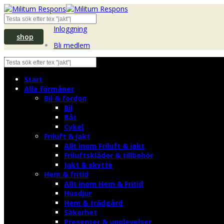
Inloggning
shop
Bli medlem
Start
Alla förmåner
Bil & fordon
Bil
Båt
Cykel
Friluft & jakt
Allt inom Friluft & jakt
Friluftskläder & tillbehör
Jakt & skytte
Hem & fritid
Allt inom Hem & Fritid
Husdjur
Hem & trädgård
Säkerhet
Presenter & upplevelser