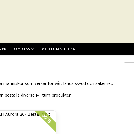
NER
OM OSS
MILITUMKOLLEN
 alla människor som verkar för vårt lands skydd och säkerhet.
an beställa diverse Militum-produkter.
30 %