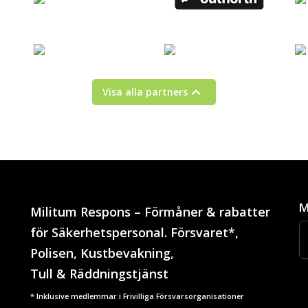
Visa alla partners
M
Militum Respons – Förmåner & rabatter
för Säkerhetspersonal. Försvaret*,
Polisen, Kustbevakning,
Tull & Räddningstjänst
* Inklusive medlemmar i Frivilliga Försvarsorganisationer