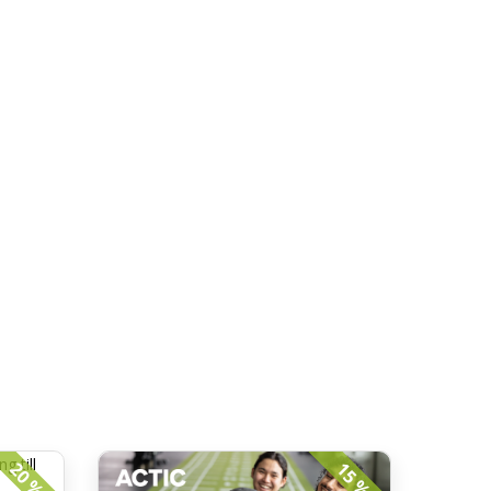
20 %
15 %