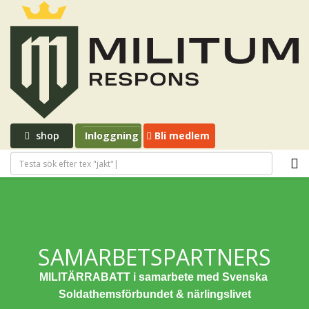
shop
Inloggning
Bli medlem
SAMARBETSPARTNERS
MILITÄRRABATT i samarbete med Svenska 
Soldathemsförbundet & närlingslivet