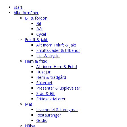
Start
Alla förmåner
Bil & fordon
Bil
Båt
Cykel
Friluft & jakt
Allt inom Friluft & jakt
Friluftskläder & tillbehör
Jakt & skytte
Hem & fritid
Allt inom Hem & Fritid
Husdjur
Hem & trädgård
Säkerhet
Presenter & upplevelser
Städ & flytt
Fritidsaktiviteter
Mat
Livsmedel & färdigmat
Restauranger
Godis
Hälsa