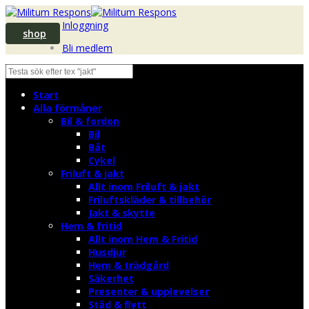
Inloggning
shop
Bli medlem
Start
Alla förmåner
Bil & fordon
Bil
Båt
Cykel
Friluft & jakt
Allt inom Friluft & jakt
Friluftskläder & tillbehör
Jakt & skytte
Hem & fritid
Allt inom Hem & Fritid
Husdjur
Hem & trädgård
Säkerhet
Presenter & upplevelser
Städ & flytt