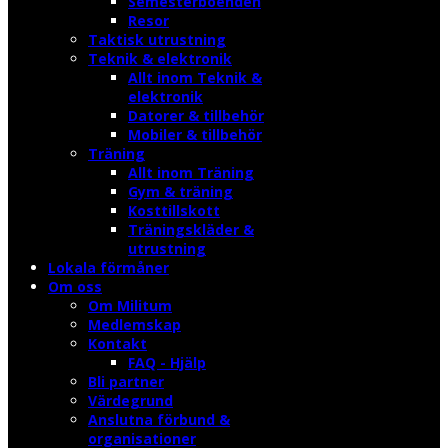
Semesterboenden
Resor
Taktisk utrustning
Teknik & elektronik
Allt inom Teknik &
elektronik
Datorer & tillbehör
Mobiler & tillbehör
Träning
Allt inom Träning
Gym & träning
Kosttillskott
Träningskläder &
utrustning
Lokala förmåner
Om oss
Om Militum
Medlemskap
Kontakt
FAQ - Hjälp
Bli partner
Värdegrund
Anslutna förbund &
organisationer