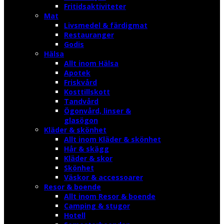
Fritidsaktiviteter
Mat
Livsmedel & färdigmat
Restauranger
Godis
Hälsa
Allt inom Hälsa
Apotek
Friskvård
Kosttillskott
Tandvård
Ögonvård, linser &
glasögon
Kläder & skönhet
Allt inom Kläder & skönhet
Hår & skägg
Kläder & skor
Skönhet
Väskor & accessoarer
Resor & boende
Allt inom Resor & boende
Camping & stugor
Hotell