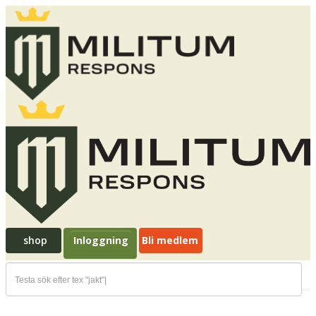
shop
Inloggning
Bli medlem