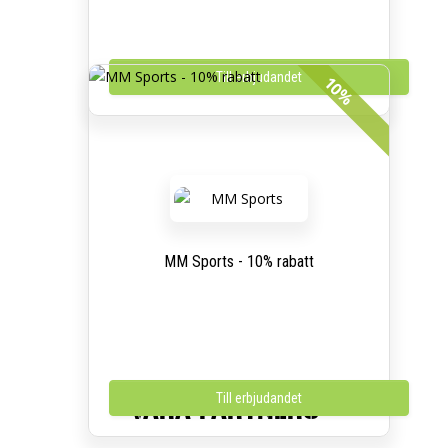
Till erbjudandet
10%
MM Sports - 10% rabatt
Till erbjudandet
VÅRA PARTNERS