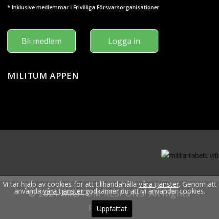
* Inklusive medlemmar i Frivilliga Försvarsorganisationer
Bli medlem
Logga in
MILITUM APPEN
Vi tar hjälp av cookies för att tillhandahålla
våra tjänster
. Genom att
använda
våra tjänster
godkänner du att vi använder cookies.
© 2021 MILITUM RESPONS. All Rights
Reserved.
Uppfattat