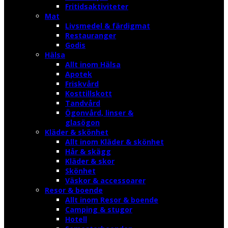
Fritidsaktiviteter
Mat
Livsmedel & färdigmat
Restauranger
Godis
Hälsa
Allt inom Hälsa
Apotek
Friskvård
Kosttillskott
Tandvård
Ögonvård, linser &
glasögon
Kläder & skönhet
Allt inom Kläder & skönhet
Hår & skägg
Kläder & skor
Skönhet
Väskor & accessoarer
Resor & boende
Allt inom Resor & boende
Camping & stugor
Hotell