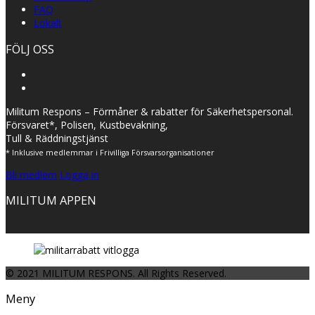
FAQ
Lokalt
FÖLJ OSS
Militum Respons – Förmåner & rabatter för Säkerhetspersonal.
Försvaret*, Polisen, Kustbevakning,
Tull & Räddningstjänst
* Inklusive medlemmar i Frivilliga Försvarsorganisationer
Bli medlem
Logga in
MILITUM APPEN
© 2021 MILITUM RESPONS. All Rights Reserved.
Meny