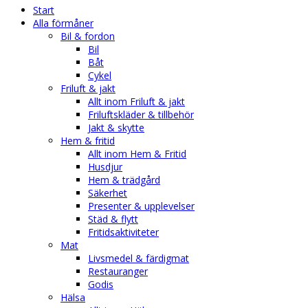
Start
Alla förmåner
Bil & fordon
Bil
Båt
Cykel
Friluft & jakt
Allt inom Friluft & jakt
Friluftskläder & tillbehör
Jakt & skytte
Hem & fritid
Allt inom Hem & Fritid
Husdjur
Hem & trädgård
Säkerhet
Presenter & upplevelser
Städ & flytt
Fritidsaktiviteter
Mat
Livsmedel & färdigmat
Restauranger
Godis
Hälsa