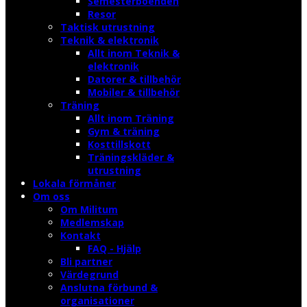
Semesterboenden
Resor
Taktisk utrustning
Teknik & elektronik
Allt inom Teknik &
elektronik
Datorer & tillbehör
Mobiler & tillbehör
Träning
Allt inom Träning
Gym & träning
Kosttillskott
Träningskläder &
utrustning
Lokala förmåner
Om oss
Om Militum
Medlemskap
Kontakt
FAQ - Hjälp
Bli partner
Värdegrund
Anslutna förbund &
organisationer