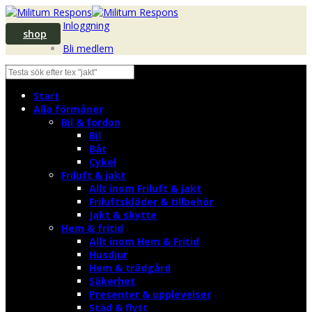
Inloggning
shop
Bli medlem
Start
Alla förmåner
Bil & fordon
Bil
Båt
Cykel
Friluft & jakt
Allt inom Friluft & jakt
Friluftskläder & tillbehör
Jakt & skytte
Hem & fritid
Allt inom Hem & Fritid
Husdjur
Hem & trädgård
Säkerhet
Presenter & upplevelser
Städ & flytt