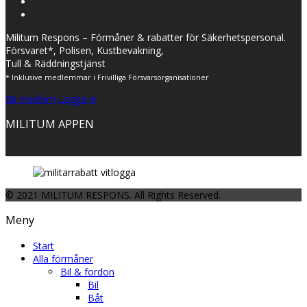
Militum Respons – Förmåner & rabatter för Säkerhetspersonal.
Försvaret*, Polisen, Kustbevakning,
Tull & Räddningstjänst
* Inklusive medlemmar i Frivilliga Försvarsorganisationer
Bli medlem
Logga in
MILITUM APPEN
© 2021 MILITUM RESPONS. All Rights Reserved.
Meny
Start
Alla förmåner
Bil & fordon
Bil
Båt