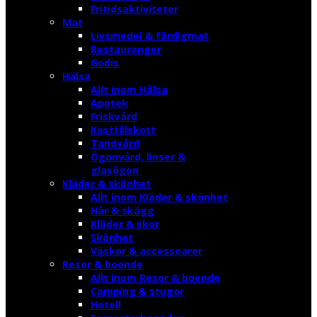
Fritidsaktiviteter
Mat
Livsmedel & färdigmat
Restauranger
Godis
Hälsa
Allt inom Hälsa
Apotek
Friskvård
Kosttillskott
Tandvård
Ögonvård, linser &
glasögon
Kläder & skönhet
Allt inom Kläder & skönhet
Hår & skägg
Kläder & skor
Skönhet
Väskor & accessoarer
Resor & boende
Allt inom Resor & boende
Camping & stugor
Hotell