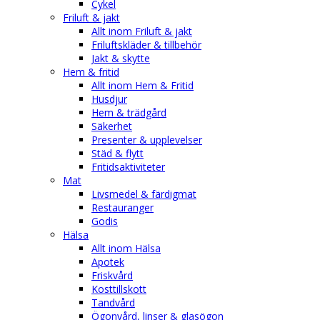
Cykel
Friluft & jakt
Allt inom Friluft & jakt
Friluftskläder & tillbehör
Jakt & skytte
Hem & fritid
Allt inom Hem & Fritid
Husdjur
Hem & trädgård
Säkerhet
Presenter & upplevelser
Städ & flytt
Fritidsaktiviteter
Mat
Livsmedel & färdigmat
Restauranger
Godis
Hälsa
Allt inom Hälsa
Apotek
Friskvård
Kosttillskott
Tandvård
Ögonvård, linser & glasögon