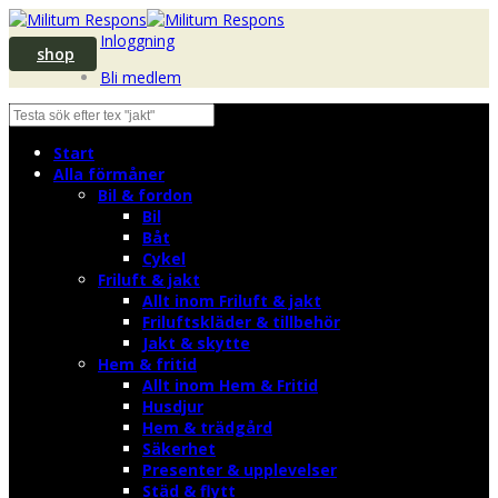
Inloggning
shop
Bli medlem
Start
Alla förmåner
Bil & fordon
Bil
Båt
Cykel
Friluft & jakt
Allt inom Friluft & jakt
Friluftskläder & tillbehör
Jakt & skytte
Hem & fritid
Allt inom Hem & Fritid
Husdjur
Hem & trädgård
Säkerhet
Presenter & upplevelser
Städ & flytt