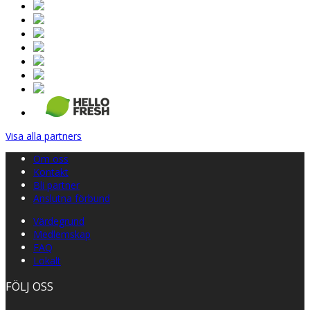
Visa alla partners
Om oss
Kontakt
Bli partner
Anslutna förbund
Värdegrund
Medlemskap
FAQ
Lokalt
FÖLJ OSS