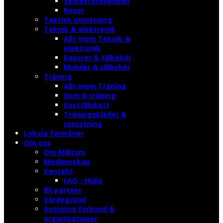
Semesterboenden
Resor
Taktisk utrustning
Teknik & elektronik
Allt inom Teknik &
elektronik
Datorer & tillbehör
Mobiler & tillbehör
Träning
Allt inom Träning
Gym & träning
Kosttillskott
Träningskläder &
utrustning
Lokala förmåner
Om oss
Om Militum
Medlemskap
Kontakt
FAQ - Hjälp
Bli partner
Värdegrund
Anslutna förbund &
organisationer