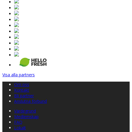
Visa alla partners
Om oss
Kontakt
Bli partner
Anslutna förbund
Värdegrund
Medlemskap
FAQ
Lokalt