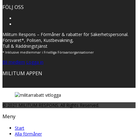
FÖLJ OSS
Militum Respons – Förmåner & rabatter för Säkerhetspersonal.
Försvaret*, Polisen, Kustbevakning,
Tull & Räddningstjänst
* Inklusive medlemmar i Frivilliga Försvarsorganisationer
Bli medlem
Logga in
MILITUM APPEN
© 2021 MILITUM RESPONS. All Rights Reserved.
Meny
Start
Alla förmåner