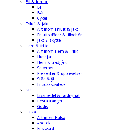
Bil & fordon
Bil
Båt
Cykel
Friluft & jakt
Allt inom Friluft & jakt
Friluftskläder & tillbehör
Jakt & skytte
Hem & fritid
Allt inom Hem & Fritid
Husdjur
Hem & trädgård
Säkerhet
Presenter & upplevelser
Städ & flytt
Fritidsaktiviteter
Mat
Livsmedel & färdigmat
Restauranger
Godis
Hälsa
Allt inom Hälsa
Apotek
Friskvård