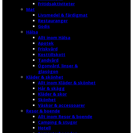
Fritidsaktiviteter
Mat
Livsmedel & färdigmat
Restauranger
Godis
Hälsa
Allt inom Hälsa
Apotek
Friskvård
Kosttillskott
Tandvård
Ögonvård, linser &
glasögon
Kläder & skönhet
Allt inom Kläder & skönhet
Hår & skägg
Kläder & skor
Skönhet
Väskor & accessoarer
Resor & boende
Allt inom Resor & boende
Camping & stugor
Hotell