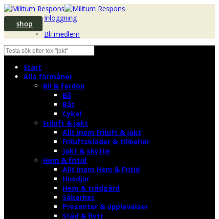
Inloggning
shop
Bli medlem
Start
Alla förmåner
Bil & fordon
Bil
Båt
Cykel
Friluft & jakt
Allt inom Friluft & jakt
Friluftskläder & tillbehör
Jakt & skytte
Hem & fritid
Allt inom Hem & Fritid
Husdjur
Hem & trädgård
Säkerhet
Presenter & upplevelser
Städ & flytt