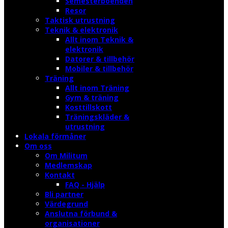
Semesterboenden
Resor
Taktisk utrustning
Teknik & elektronik
Allt inom Teknik &
elektronik
Datorer & tillbehör
Mobiler & tillbehör
Träning
Allt inom Träning
Gym & träning
Kosttillskott
Träningskläder &
utrustning
Lokala förmåner
Om oss
Om Militum
Medlemskap
Kontakt
FAQ - Hjälp
Bli partner
Värdegrund
Anslutna förbund &
organisationer