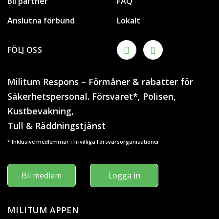
Bli partner
FAQ
Anslutna förbund
Lokalt
FÖLJ OSS
Militum Respons – Förmåner & rabatter för
Säkerhetspersonal. Försvaret*, Polisen,
Kustbevakning,
Tull & Räddningstjänst
* Inklusive medlemmar i Frivilliga Försvarsorganisationer
Bli medlem
Logga in
MILITUM APPEN