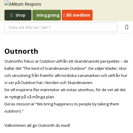
shop
Inloggning
Bli medlem
Outnorth
Outnorths fokus är Outdoor utifrån ett skandinaviskt perspektiv – de
kallar det ”The best of Scandinavian Outdoor”. De väljer kläder, skor
och utrustning från framför allt nordiska varumärken och utifrån hur
vi ser på Outdoor här i Norden och Skandinavien.
De vill inspirera fler människor att vistas utomhus, för de vet att det
är nyttigt på så många plan.
Deras mission är ”We bring happiness to people by taking them
outdoors.”
Välkommen att go Outnorth du med!