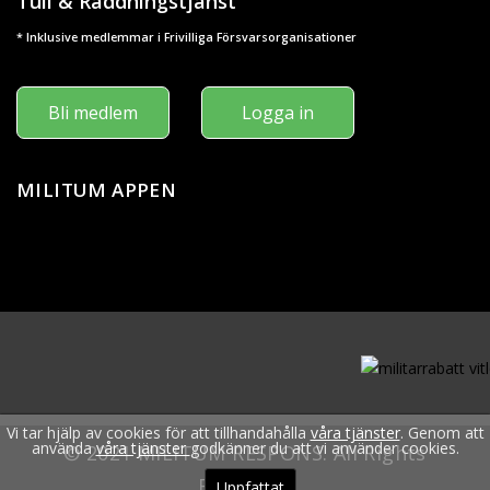
Tull & Räddningstjänst
* Inklusive medlemmar i Frivilliga Försvarsorganisationer
Bli medlem
Logga in
MILITUM APPEN
Vi tar hjälp av cookies för att tillhandahålla
våra tjänster
. Genom att
använda
våra tjänster
godkänner du att vi använder cookies.
© 2021 MILITUM RESPONS. All Rights
Reserved.
Uppfattat