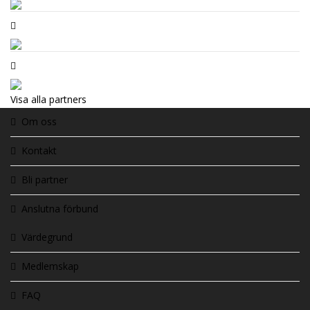
Visa alla partners
Om oss
Kontakt
Bli partner
Anslutna förbund
Värdegrund
Medlemskap
FAQ