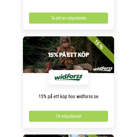
Ta del av erbjudande
15 %
15% på ett köp hos widforss.se
Till erbjudandet