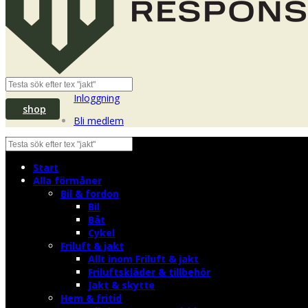
Inloggning
shop
Bli medlem
Start
Alla förmåner
Bil & fordon
Bil
Båt
Cykel
Friluft & jakt
Allt inom Friluft & jakt
Friluftskläder & tillbehör
Jakt & skytte
Hem & fritid