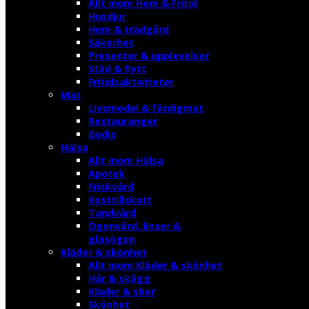
Allt inom Hem & Fritid
Husdjur
Hem & trädgård
Säkerhet
Presenter & upplevelser
Städ & flytt
Fritidsaktiviteter
Mat
Livsmedel & färdigmat
Restauranger
Godis
Hälsa
Allt inom Hälsa
Apotek
Friskvård
Kosttillskott
Tandvård
Ögonvård, linser &
glasögon
Kläder & skönhet
Allt inom Kläder & skönhet
Hår & skägg
Kläder & skor
Skönhet