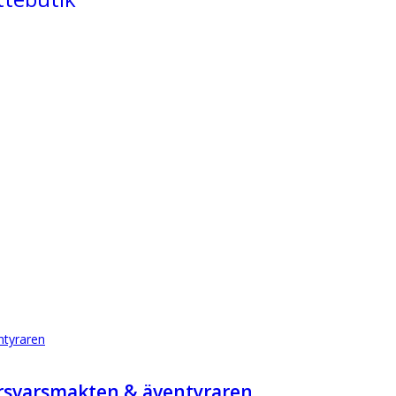
försvarsmakten & äventyraren