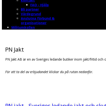
Kontakt
FAQ - Hjälp
Bli partner
Värdegrund
Anslutna förbund &
organisationer
Militumkollen
PN Jakt
PN Jakt AB är en av Sveriges ledande butiker inom jakt/fritid och 
För att ta del av erbjudandet klickar du på rutan nedanför.
PN jakt - Sveriges ledande jakt och sky