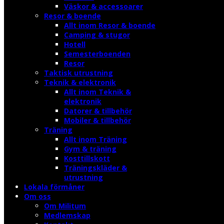
Väskor & accessoarer
Resor & boende
Allt inom Resor & boende
Camping & stugor
Hotell
Semesterboenden
Resor
Taktisk utrustning
Teknik & elektronik
Allt inom Teknik &
elektronik
Datorer & tillbehör
Mobiler & tillbehör
Träning
Allt inom Träning
Gym & träning
Kosttillskott
Träningskläder &
utrustning
Lokala förmåner
Om oss
Om Militum
Medlemskap