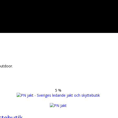
outdoor.
5 %
ttebutik