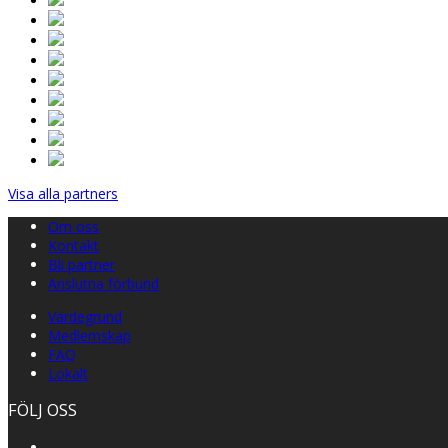
Visa alla partners
Om oss
Kontakt
Bli partner
Anslutna förbund
Värdegrund
Medlemskap
FAQ
Lokalt
FÖLJ OSS