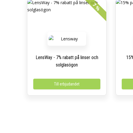
7 %
LensWay - 7% rabatt på linser och
15%
solglasögon
Till erbjudandet