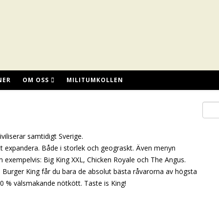
NER
OM OSS
MILITUMKOLLEN
iliserar samtidigt Sverige.
t expandera. Både i storlek och geografiskt. Även menyn
 exempelvis: Big King XXL, Chicken Royale och The Angus.
s Burger King får du bara de absolut bästa råvarorna av högsta
00 % välsmakande nötkött. Taste is King!