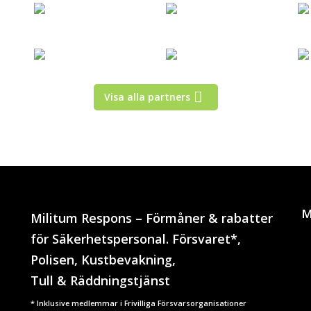
Visa alla partners
M
Militum Respons – Förmåner & rabatter
för Säkerhetspersonal. Försvaret*,
Polisen, Kustbevakning,
Tull & Räddningstjänst
* Inklusive medlemmar i Frivilliga Försvarsorganisationer