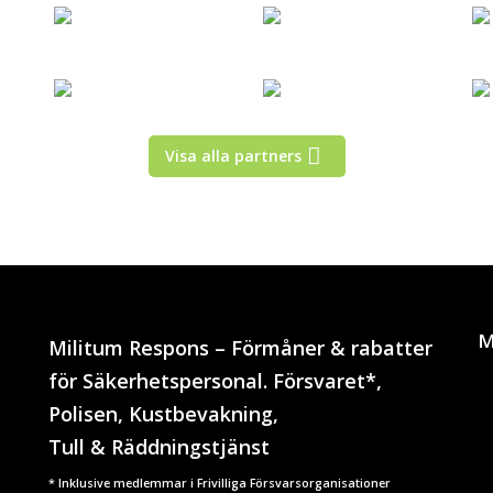
Visa alla partners
M
Militum Respons – Förmåner & rabatter
för Säkerhetspersonal. Försvaret*,
Polisen, Kustbevakning,
Tull & Räddningstjänst
* Inklusive medlemmar i Frivilliga Försvarsorganisationer