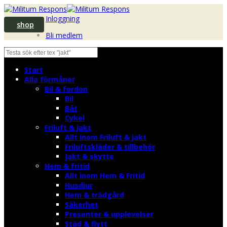
Inloggning
shop
Bli medlem
Start
Alla förmåner
Bil & fordon
Bil
Båt
Cykel
Friluft & jakt
Allt inom Friluft & jakt
Friluftskläder & tillbehör
Jakt & skytte
Hem & fritid
Allt inom Hem & Fritid
Husdjur
Hem & trädgård
Säkerhet
Presenter & upplevelser
Städ & flytt