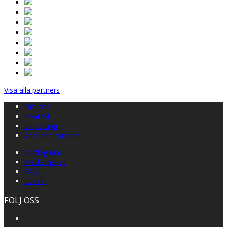
Visa alla partners
Om oss
Kontakt
Bli partner
Anslutna förbund
Värdegrund
Medlemskap
FAQ
Lokalt
FÖLJ OSS