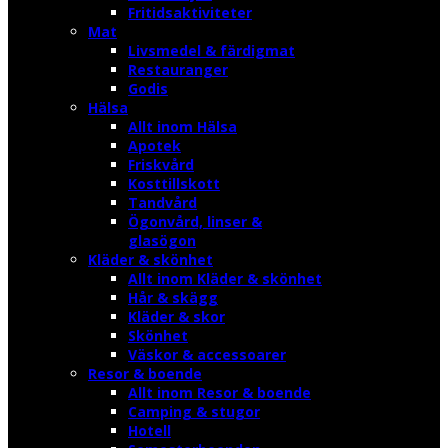
Fritidsaktiviteter
Mat
Livsmedel & färdigmat
Restauranger
Godis
Hälsa
Allt inom Hälsa
Apotek
Friskvård
Kosttillskott
Tandvård
Ögonvård, linser &
glasögon
Kläder & skönhet
Allt inom Kläder & skönhet
Hår & skägg
Kläder & skor
Skönhet
Väskor & accessoarer
Resor & boende
Allt inom Resor & boende
Camping & stugor
Hotell