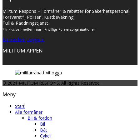
Militum Respons – Förmåner & rabatter för Säkerhetspersonal.
Försvaret*, Polisen, Kustbevakning,
Tull & Räddningstjänst
* Inklusive medlemmar i Frivilliga Försvarsorganisationer
Bli medlem
Logga in
MILITUM APPEN
© 2021 MILITUM RESPONS. All Rights Reserved.
Meny
Start
Alla förmåner
Bil & fordon
Bil
Båt
Cykel