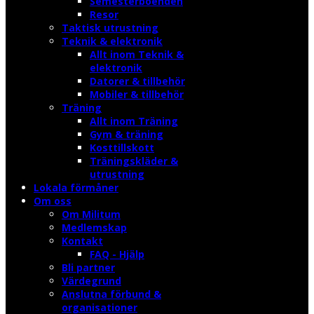
Semesterboenden
Resor
Taktisk utrustning
Teknik & elektronik
Allt inom Teknik &
elektronik
Datorer & tillbehör
Mobiler & tillbehör
Träning
Allt inom Träning
Gym & träning
Kosttillskott
Träningskläder &
utrustning
Lokala förmåner
Om oss
Om Militum
Medlemskap
Kontakt
FAQ - Hjälp
Bli partner
Värdegrund
Anslutna förbund &
organisationer