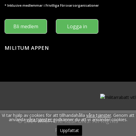
* Inklusive medlemmar i Frivilliga Försvarsorganisationer
Bli medlem
Logga in
MILITUM APPEN
Vi tar hjälp av cookies för att tillhandahålla
våra tjänster
. Genom att
använda
våra tjänster
godkänner du att vi använder cookies.
© 2021 MILITUM RESPONS. All Rights
Reserved.
Uppfattat