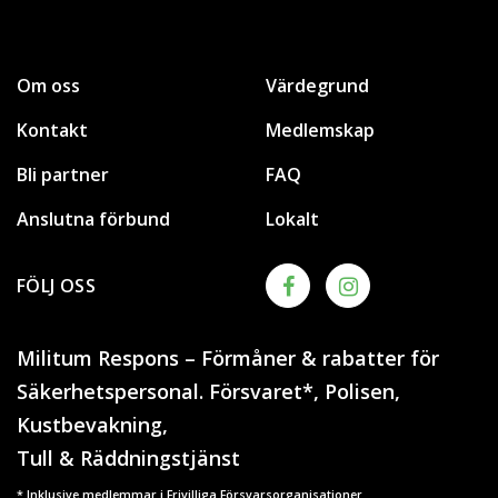
Om oss
Värdegrund
Kontakt
Medlemskap
Bli partner
FAQ
Anslutna förbund
Lokalt
FÖLJ OSS
Militum Respons – Förmåner & rabatter för
Säkerhetspersonal. Försvaret*, Polisen,
Kustbevakning,
Tull & Räddningstjänst
* Inklusive medlemmar i Frivilliga Försvarsorganisationer