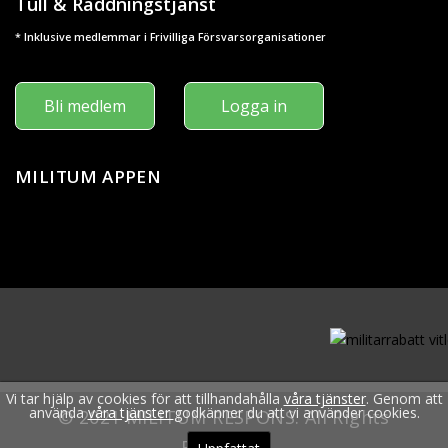
Tull & Räddningstjänst
* Inklusive medlemmar i Frivilliga Försvarsorganisationer
Bli medlem
Logga in
MILITUM APPEN
Vi tar hjälp av cookies för att tillhandahålla
våra tjänster
. Genom att
använda
våra tjänster
godkänner du att vi använder cookies.
© 2021 MILITUM RESPONS. All Rights
Reserved.